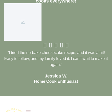
cooks everywhere!





"I tried the no-bake cheesecake recipe, and it was a hit!
Easy to follow, and my family loved it. I can’t wait to make it
again."
Jessica W.
Home Cook Enthusiast