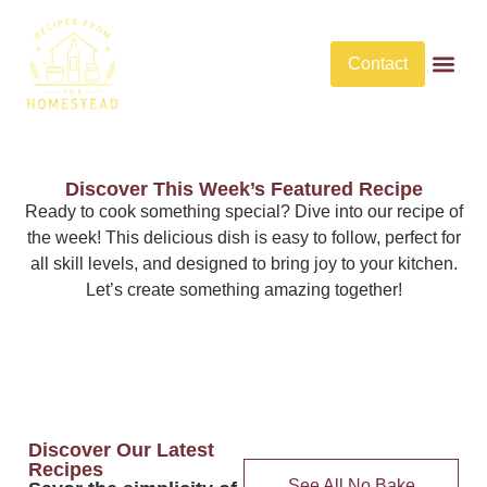
Contact
Butter Rec
No Bake De
No Bake Savory Dis
Discover This Week’s Featured Recipe
Ready to cook something special? Dive into our recipe of
the week! This delicious dish is easy to follow, perfect for
all skill levels, and designed to bring joy to your kitchen.
Let’s create something amazing together!
Discover Our Latest
Recipes
See All No Bake